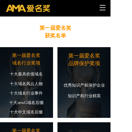
T
o
g
g
第一届爱名奖
l
获奖名单
e
n
a
v
第一届爱名奖
第一届爱名奖
i
域名行业奖项
品牌保护奖项
g
a
十大最具价值域名
t
i
十大域名风云人物
优秀知识产权保护企业
o
十大域名行业事件
n
知识产权行业精英
十大newG域名后缀
十大中文域名后缀
第一届爱名奖